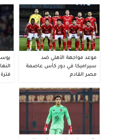
موعد مواجهة الأهلي ضد
يوسف
سيراميكا في دور كأس عاصمة
النها
مصر القادم
فترة 