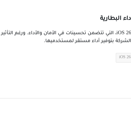
اء البطارية
تُشدد Apple على أهمية تثبيت تحديثات مثل iOS 26، التي تتضمن تحسينات في الأمان وال
ام الشركة بتوفير أداء مستقر لمستخدميها.