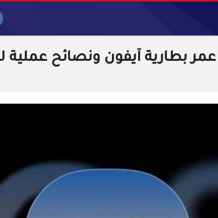
مر بطارية آيفون ونصائح عملية ل