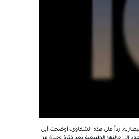
أداء البطارية. رداً على هذه الشكاوى، أوضحت آبل
د إلى حالتها الطبيعية بعد فترة وجيزة من