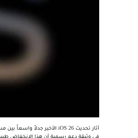
أثار تحديث iOS 26 الأخير جدل
في وثيقة دعم رسمية أن هذا الانخفاض طبيعي