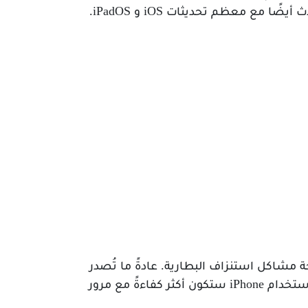
تحسين استقرار النظام ومعالجة مشاكل استنزاف البطارية. عادةً ما تُصدر
آبل تحديثات طفيفة لمعالجة الملاحظات بعد التحديثات الرئيسية، مما يمنح المستخدمين ثقةً بأن تجربة استخدام iPhone ستكون أكثر كفاءةً مع مرور