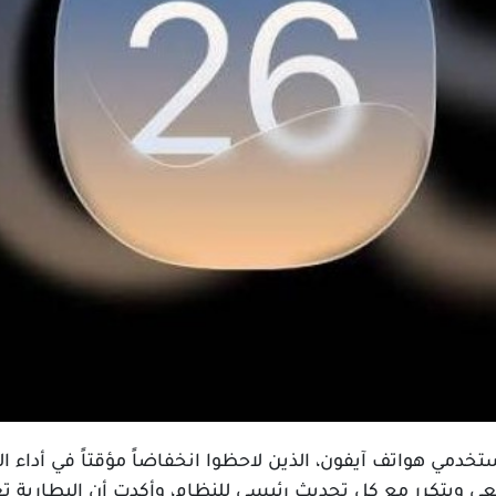
اً واسعاً بين مستخدمي هواتف آيفون، الذين لاحظوا انخفاضاً مؤقتاً في 
 ويتكرر مع كل تحديث رئيسي للنظام، وأكدت أن البطارية تعو