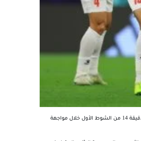
أصيب يزن النعيمات، مهاجم منتخب الأردن، بقطع في الرباط الصليبي الأمامي للركبة. وغادر الملعب في الدقيقة 14 من الشوط الأول خلال مواجهة