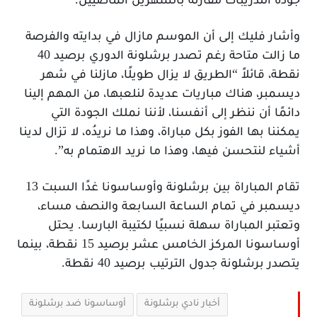
جودة التدريبات مقارنة بالشهرين الماضيين.
وأشار فليك إلى أن الموسم مازال في بدايته والفرصة
ما زالت متاحة رغم تصدر برشلونة الدوري برصيد 40
نقطة، قائلاً “الطريق لا يزال طويلًا، مازلنا في شهر
ديسمبر، هناك مباريات عديدة لنلعبها، من المهم إلينا
دائمًا أن ننظر إلى أنفسنا، لأننا نملك الجودة التي
يمكننا بها الفوز بكل مباراة، وهذا ما نريدُه، لا تزال لدينا
أشياء لنتحسن فيها، وهذا ما نريد الاهتمام به”.
تقام المباراة بين برشلونة وأوساسونا غدًا السبت 13
ديسمبر في تمام الساعة السابعة والنصف مساء،
وتعتبر المباراة سهلة نسبيًا لكتيبة البارسا. يحتل
أوساسونا المركز الخامس عشر برصيد 15 نقطة، بينما
يتصدر برشلونة جدول الترتيب برصيد 40 نقطة.
أخبار نادي برشلونة
أوساسونا ضد برشلونة