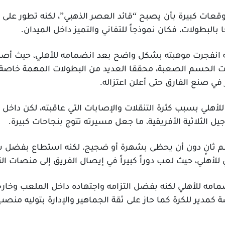
عات كبيرة بأن يصبح “قائد العصر الذهبي”، لكنه تطور على
 بالبطولات، فكان نموذجاً للتفاني والتميز داخل الميدان.
 انفجرت موهبته بشكل واضح بعد انضمامه للأهلي، حيث أصبح 
الحسم الصعبة، محققا العديد من البطولات المهمة خاصة بع
صنع الفارق حتى أعلن اعتزاله.
للأهلي بسبب كثرة التنقلات والإصابات التي عاقبته، لكن داخل ا
جيل الثلاثية الأفريقية، ما جعل مسيرته تتوج بنجاحات كبيرة.
م ثانٍ دون أن يحظى بشهرة أو ضجيج، لكنه استطاع بفضل شخ
للأهلي، حيث لعب دوراً كبيراً في إيصال الفريق إلى منصات الت
نضمامه للأهلي لكنه بفضل التزامه واجتهاده داخل الملعب و
صة كمدير للكرة كما حاز على ثقة الجماهير والإدارة بتوليه من